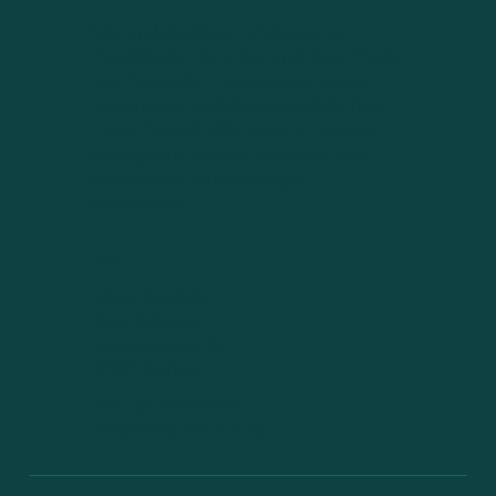
Mit rund 25 Jahren Erfahrung im
Projektieren, dem Bau und dem Absatz
von Nassabfall-Entsorgungs- sowie
Kanalreinigungsfahrzeugen hilft Ihnen
Canal Consult, effizienter zu arbeiten,
strategische Ziele zu erreichen und
nachhaltige Veränderungen
umzusetzen.
Kontakt
Canal Consult
Sven Schepler
Marienstrasse 40
47807 Krefeld
+49 157 830 405 24
info@canal-consult.de