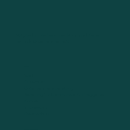
Mitglied im Verband der Rohr- und Kanal-
Technik-Unternehmen e.V.
Menü
Start
Gutachten
Unternehmensberatung
Beratung für kommunale Auftraggeber
Kontakt
Impressum
Datenschutz
Canal Consult